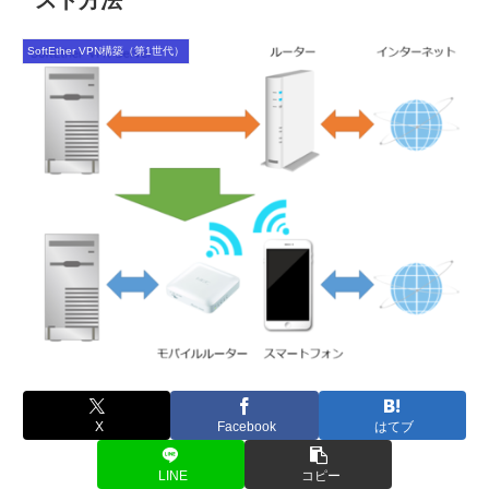
スト方法
SoftEther VPN構築（第1世代）
X
Facebook
はてブ
LINE
コピー