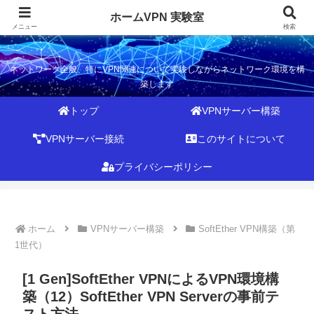
ホームVPN 実験室
ホームVPN 実験室
メニュー
検索
ネットワーク全般、特にVPN関連について実験しながらネットワーク環境を構
築します
トップ
VPNサーバー構築
VPNサーバー接続
このサイトについて
プライバシーポリシー
ホーム
VPNサーバー構築
SoftEther VPN構築（第
1世代）
[1 Gen]SoftEther VPNによるVPN環境構
築（12）SoftEther VPN Serverの事前テ