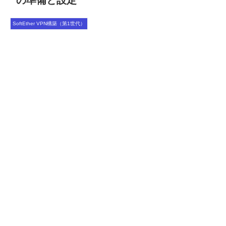
の準備と設定
SoftEther VPN構築（第1世代）