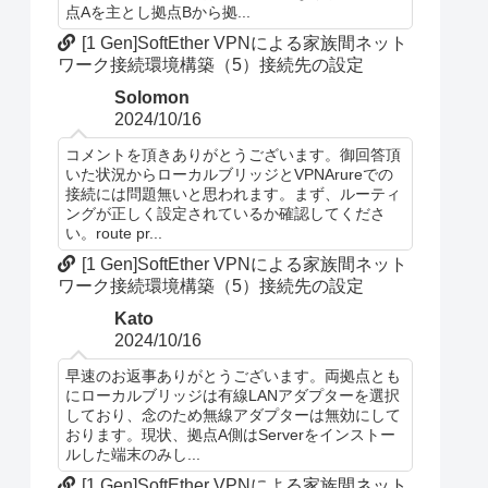
点Aを主とし拠点Bから拠...
[1 Gen]SoftEther VPNによる家族間ネット
ワーク接続環境構築（5）接続先の設定
Solomon
2024/10/16
コメントを頂きありがとうございます。御回答頂
いた状況からローカルブリッジとVPNArureでの
接続には問題無いと思われます。まず、ルーティ
ングが正しく設定されているか確認してくださ
い。route pr...
[1 Gen]SoftEther VPNによる家族間ネット
ワーク接続環境構築（5）接続先の設定
Kato
2024/10/16
早速のお返事ありがとうございます。両拠点とも
にローカルブリッジは有線LANアダプターを選択
しており、念のため無線アダプターは無効にして
おります。現状、拠点A側はServerをインストー
ルした端末のみし...
[1 Gen]SoftEther VPNによる家族間ネット