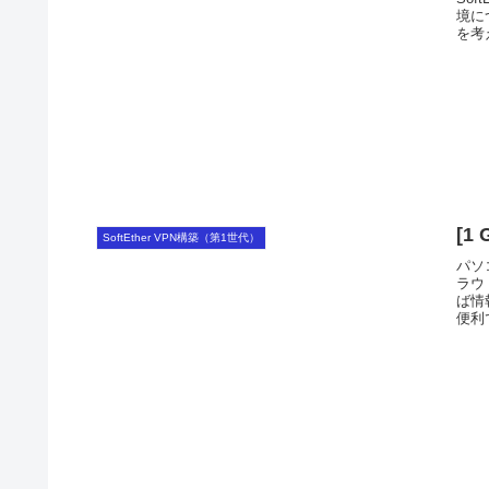
境に
を考
[1
SoftEther VPN構築（第1世代）
パソ
ラウ
ば情
便利