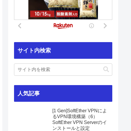
サイト内検索
人気記事
[1 Gen]SoftEther VPNによ
るVPN環境構築（6）
SoftEther VPN Serverのイ
ンストールと設定