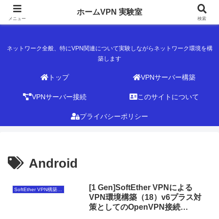
ホームVPN 実験室
ホームVPN 実験室
メニュー
検索
ネットワーク全般、特にVPN関連について実験しながらネットワーク環境を構
築します
トップ
VPNサーバー構築
VPNサーバー接続
このサイトについて
プライバシーポリシー
Android
[1 Gen]SoftEther VPNによる
SoftEther VPN構築（第1世代）
VPN環境構築（18）v6プラス対
策としてのOpenVPN接続
（Android編）（更新）